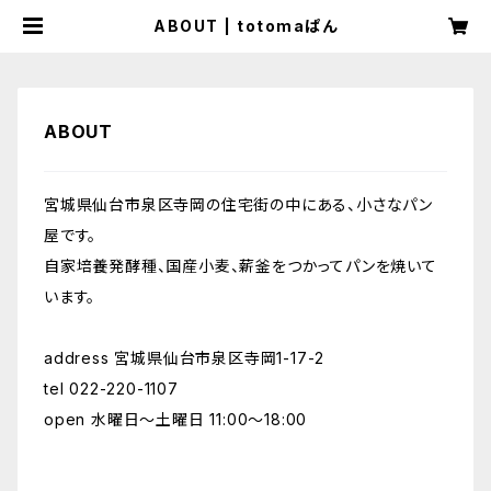
ABOUT | totomaぱん
ABOUT
宮城県仙台市泉区寺岡の住宅街の中にある、小さなパン
屋です。
自家培養発酵種、国産小麦、薪釜をつかってパンを焼いて
います。
address 宮城県仙台市泉区寺岡1-17-2
tel 022-220-1107
open 水曜日～土曜日 11:00～18:00