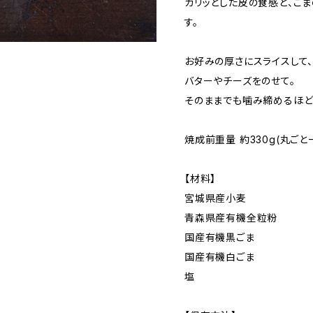
カリッとした皮の食感と、ご
す。
お好みの厚さにスライスして
バターやチーズをのせて。
そのままでも噛み締めるほど
焼成前重量 約330g(丸ご
【材料】
宮城県産小麦
青森県産有機全粒粉
国産有機黒ごま
国産有機白ごま
塩