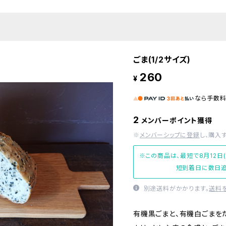
ごま(1/2サイズ)
260
¥
なら
手数
2
メンバーポイント獲得
※
メンバーシップに登録
し、購入
※この商品は、最短で8月12日
短到着日に数日追
別途送料がかかります。
送料
有機黒ごまと、有機白ごまを