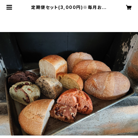
定期便セット(3,000円)※毎月お届
け※ | totomaぱん