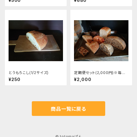
¥500
¥680
とうもろこし(1/2サイズ)
定期便セット(2,000円)※毎月
お届け※
¥250
¥2,000
商品一覧に戻る
© totomaぱん