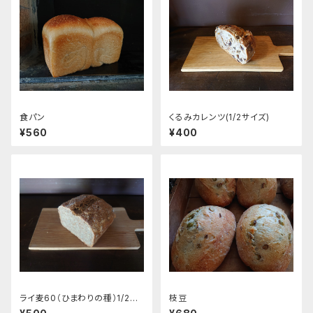
食パン
くるみカレンツ(1/2サイズ)
¥560
¥400
ライ麦60（ひまわりの種）1/2サ
枝豆
イズ