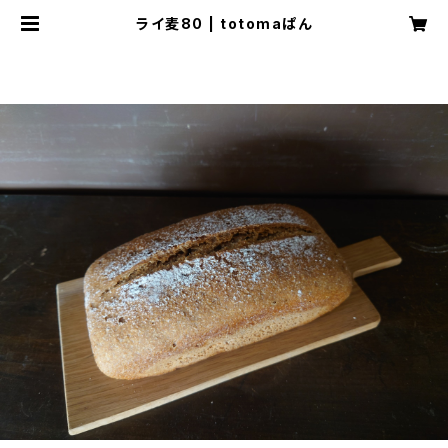
ライ麦80 | totomaぱん