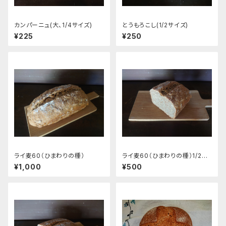
カンパーニュ(大、1/4サイズ)
とうもろこし(1/2サイズ)
¥225
¥250
ライ麦60（ひまわりの種）
ライ麦60（ひまわりの種）1/2サ
イズ
¥1,000
¥500